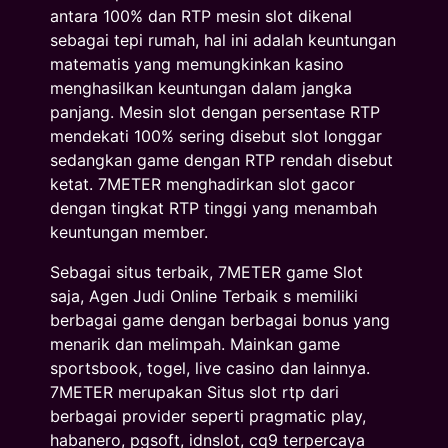
antara 100% dan RTP mesin slot dikenal
sebagai tepi rumah, hal ini adalah keuntungan
matematis yang memungkinkan kasino
menghasilkan keuntungan dalam jangka
panjang. Mesin slot dengan persentase RTP
mendekati 100% sering disebut slot longgar
sedangkan game dengan RTP rendah disebut
ketat. 7METER menghadirkan slot gacor
dengan tingkat RTP tinggi yang menambah
keuntungan member.
Sebagai situs terbaik, 7METER game Slot
saja, Agen Judi Online Terbaik s memiliki
berbagai game dengan berbagai bonus yang
menarik dan melimpah. Mainkan game
sportsbook, togel, live casino dan lainnya.
7METER merupakan Situs slot rtp dari
berbagai provider seperti pragmatic play,
habanero, pgsoft, idnslot, cq9 terpercaya