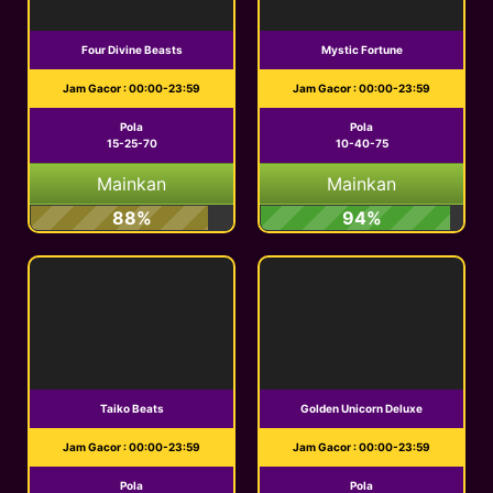
Four Divine Beasts
Mystic Fortune
Jam Gacor : 00:00-23:59
Jam Gacor : 00:00-23:59
Pola
Pola
15-25-70
10-40-75
Mainkan
Mainkan
88%
94%
Taiko Beats
Golden Unicorn Deluxe
Jam Gacor : 00:00-23:59
Jam Gacor : 00:00-23:59
Pola
Pola