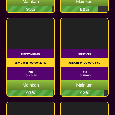
Mainkan
Mainkan
95%
80%
Mighty Medusa
Happy Ape
Jam Gacor : 00:00-23:59
Jam Gacor : 00:00-23:59
Pola
Pola
20-40-60
10-25-60
Mainkan
Mainkan
97%
92%