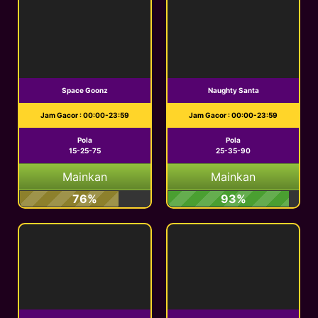
Space Goonz
Naughty Santa
Jam Gacor : 00:00-23:59
Jam Gacor : 00:00-23:59
Pola
Pola
15-25-75
25-35-90
Mainkan
Mainkan
76%
93%