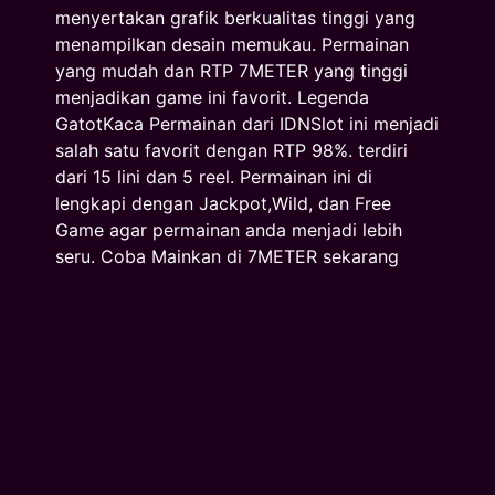
menyertakan grafik berkualitas tinggi yang
menampilkan desain memukau. Permainan
yang mudah dan RTP 7METER yang tinggi
menjadikan game ini favorit. Legenda
GatotKaca Permainan dari IDNSlot ini menjadi
salah satu favorit dengan RTP 98%. terdiri
dari 15 lini dan 5 reel. Permainan ini di
lengkapi dengan Jackpot,Wild, dan Free
Game agar permainan anda menjadi lebih
seru. Coba Mainkan di 7METER sekarang