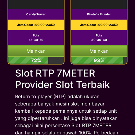
Candy Tower
Pirate`s Plunder
Jam Gacor : 00:00-23:59
Jam Gacor : 00:00-23:59
Pola
Pola
15-30-70
30-40-60
Mainkan
Mainkan
72%
93%
Slot RTP 7METER
Provider Slot Terbaik
Return to player (RTP) adalah ukuran
seberapa banyak mesin slot membayar
kembali kepada pemainnya untuk setiap unit
yang dipertaruhkan . Ini juga bisa dinyatakan
sebagai nilai persentase Slot RTP 7METER
dan hampir selalu di bawah 100%. Perbedaan