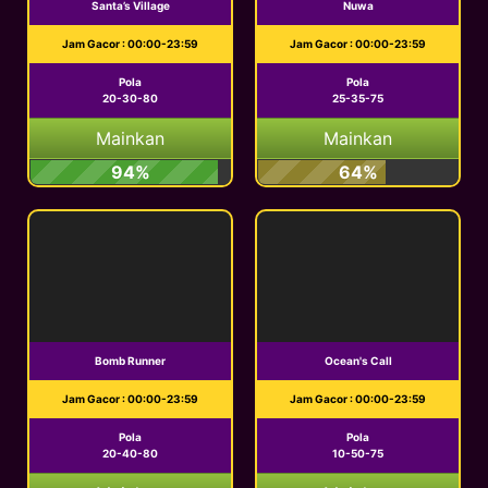
Santa’s Village
Nuwa
Jam Gacor : 00:00-23:59
Jam Gacor : 00:00-23:59
Pola
Pola
20-30-80
25-35-75
Mainkan
Mainkan
94%
64%
Bomb Runner
Ocean's Call
Jam Gacor : 00:00-23:59
Jam Gacor : 00:00-23:59
Pola
Pola
20-40-80
10-50-75